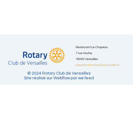
Restaurant Le Chapeau
Politique
7 rue Hoche,
Notre
Nos
Nous
Mentions
Blog
CGU
de
Club
actions
contacter
Légales
78000 Versailles
confidentiali
president@rotaryclubversailles.fr
© 2024 Rotary Club de Versailles
Site réalisé sur Webflow par we feed