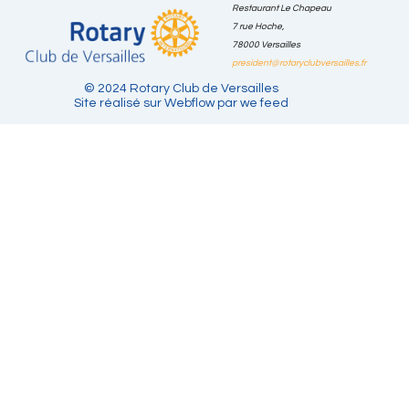
Restaurant Le Chapeau
Politique
7 rue Hoche,
Notre
Nos
Nous
Mentions
Blog
CGU
de
Club
actions
contacter
Légales
78000 Versailles
confidentiali
president@rotaryclubversailles.fr
© 2024 Rotary Club de Versailles
Site réalisé sur Webflow par we feed