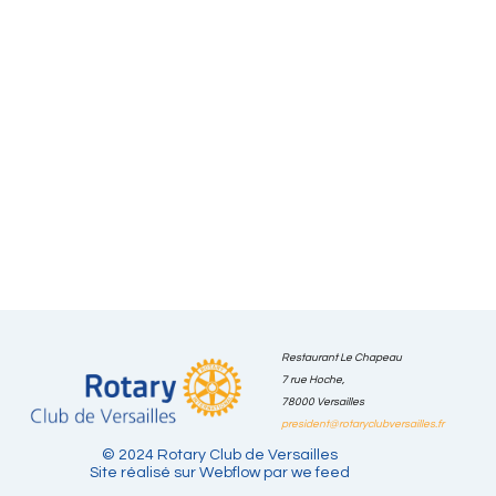
Article précédent

Espoir en tête
Article suivant

Solirun
Restaurant Le Chapeau
Politique
7 rue Hoche,
Notre
Nos
Nous
Mentions
Blog
CGU
de
Club
actions
contacter
Légales
78000 Versailles
confidentiali
president@rotaryclubversailles.fr
© 2024 Rotary Club de Versailles
Site réalisé sur Webflow par we feed